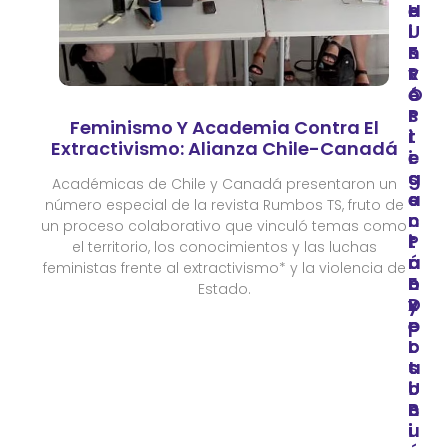
O
E
H
U
I
I
F
N
S
R
V
T
O
E
Ó
P
S
R
Feminismo Y Academia Contra El
R
T
I
Extractivismo: Alianza Chile-Canadá
E
I
C
S
G
A
Académicas de Chile y Canadá presentaron un
E
A
S
número especial de la revista Rumbos TS, fruto de
N
C
:
un proceso colaborativo que vinculó temas como
T
I
P
el territorio, los conocimientos y las luchas
A
Ó
R
feministas frente al extractivismo* y la violencia de
E
N
O
Estado.
X
D
Y
P
E
E
O
L
C
S
A
T
I
U
O
C
N
B
I
I
U